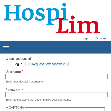
Login
Register
User account
Primary tabs
Log in
(active tab)
Request new password
Username
*
Enter your HospiLim username.
Password
*
Enter the password that accompanies your username.
CAPTCHA