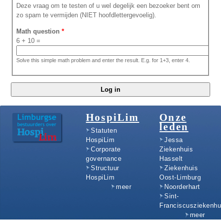
Deze vraag om te testen of u wel degelijk een bezoeker bent om
zo spam te vermijden (NIET hoofdlettergevoelig).
Math question
*
6 + 10 =
Solve this simple math problem and enter the result. E.g. for 1+3, enter 4.
HospiLim
Onze
leden
Statuten
HospiLim
Jessa
Corporate
Ziekenhuis
governance
Hasselt
Structuur
Ziekenhuis
HospiLim
Oost-Limburg
meer
Noorderhart
Sint-
Franciscusziekenhu
meer