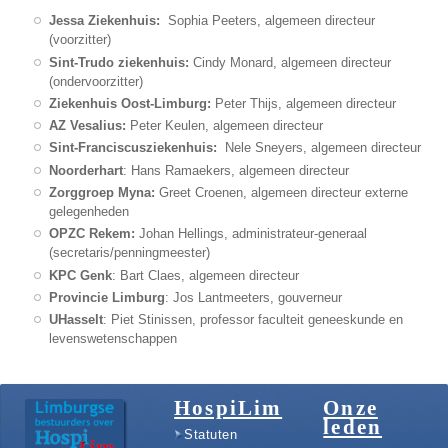
Jessa Ziekenhuis:
Sophia Peeters, algemeen directeur
(voorzitter)
Sint-Trudo ziekenhuis:
Cindy Monard, algemeen directeur
(ondervoorzitter)
Ziekenhuis Oost-Limburg:
Peter Thijs, algemeen directeur
AZ Vesalius:
Peter Keulen, algemeen directeur
Sint-Franciscusziekenhuis:
Nele Sneyers, algemeen directeur
Noorderhart
: Hans Ramaekers, algemeen directeur
Zorggroep Myna:
Greet Croenen, algemeen directeur externe
gelegenheden
OPZC Rekem:
Johan Hellings, administrateur-generaal
(secretaris/penningmeester)
KPC Genk
: Bart Claes, algemeen directeur
Provincie Limburg
: Jos Lantmeeters, gouverneur
UHasselt
: Piet Stinissen, professor faculteit geneeskunde en
levenswetenschappen
HospiLim
Onze
leden
Statuten