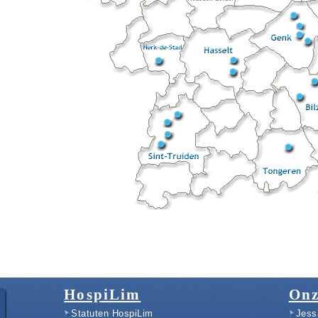
HospiLim
Onz
Statuten HospiLim
Jess