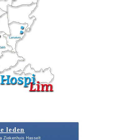
e leden
a Ziekenhuis Hasselt